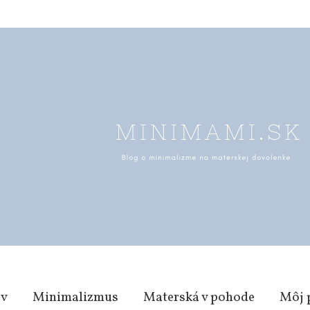
v
Minimalizmus
Materská v pohode
Môj 